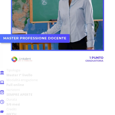
Tipologia
Master I° livello
Modalità erogazione
Full online
Iscrizioni
SEMPRE APERTE
Durata
5/6 mesi
Crediti
60CFU