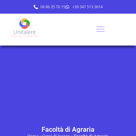
06 86 35 70 15
+39 347 513 3614
Facoltà di Agraria
Home
»
Corsi di laurea
»
Facoltà di Agraria