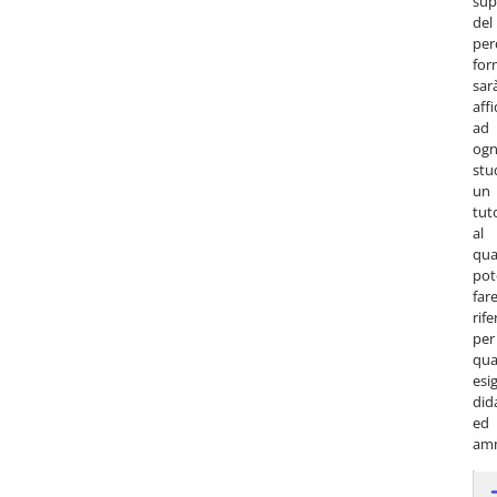
sup
del
per
for
sar
aff
ad
ogn
stu
un
tut
al
qua
pot
far
rif
per
qua
esi
did
ed
amm