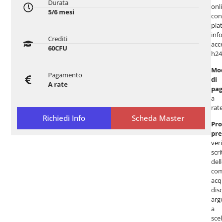
Durata
onl
5/6 mesi
con
pia
inf
Crediti
acc
60CFU
h24
Mod
Pagamento
di
A rate
pa
a
rate
Richiedi Info
Scheda Master
Pro
pre
veri
scri
del
com
acq
dis
arg
a
scel