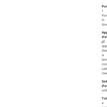
Pun
1
Pun
in
Gra
App
d’
gli
appe
d’e
si
ter
con
cad
men
Sed
d’
onl
Tut
a