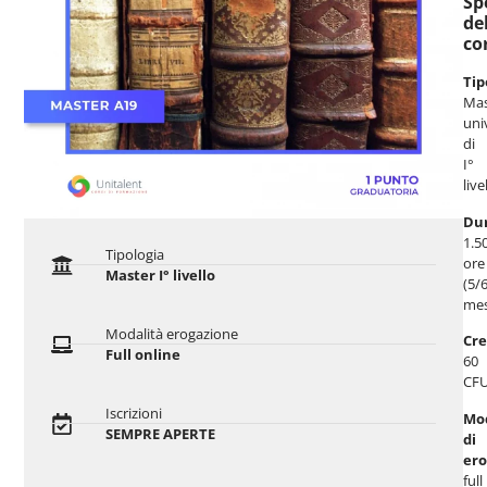
Sp
de
co
Tip
Mas
uni
di
I°
live
Du
1.5
Tipologia
ore
Master I° livello
(5/
mes
Modalità erogazione
Cre
Full online
60
CFU
Iscrizioni
Mod
SEMPRE APERTE
di
ero
full