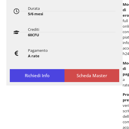
Mod
Durata
di
5/6 mesi
ero
full
onl
Crediti
con
60CFU
pia
inf
acc
Pagamento
h24
A rate
Mod
di
pa
Richiedi Info
Scheda Master
a
rate
Pro
pre
veri
scri
del
com
acq