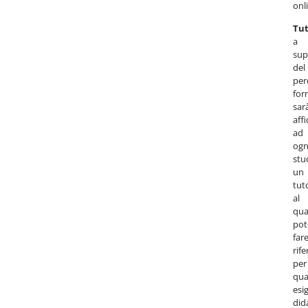
onl
Tut
a
sup
del
per
for
sar
aff
ad
ogn
stu
un
tut
al
qua
pot
far
rif
per
qua
esi
did