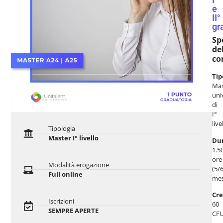
e
II°
gr
Sp
de
co
Tip
Mas
uni
di
I°
live
Tipologia
Master I° livello
Du
1.5
ore
Modalità erogazione
(5/
Full online
mes
Cre
Iscrizioni
60
SEMPRE APERTE
CFU