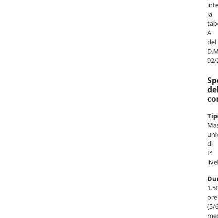
int
la
tab
A
del
D.M
92/
Sp
de
co
Tip
Mas
uni
di
I°
live
Du
1.5
ore
(5/
mes