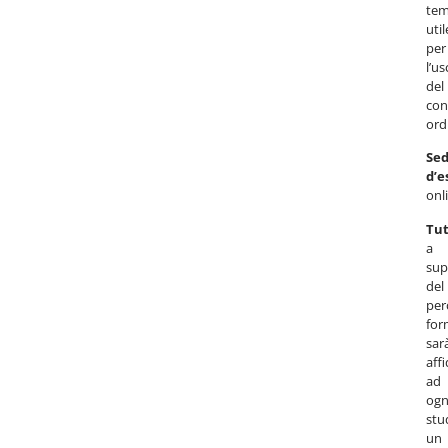
te
util
per
l’us
del
con
ord
Sed
d’
onl
Tut
a
sup
del
per
for
sar
aff
ad
ogn
stu
un