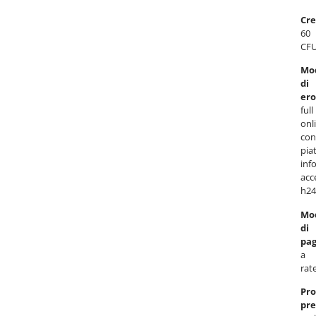
Cre
60
CFU
Mod
di
ero
full
onl
con
pia
inf
acc
h24
Mod
di
pa
a
rate
Pro
pre