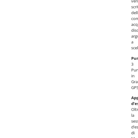
veri
scri
del
com
acq
dis
arg
a
scel
Pun
3
Pun
in
Gra
GPS
App
d’
Olt
la
ses
d’e
di