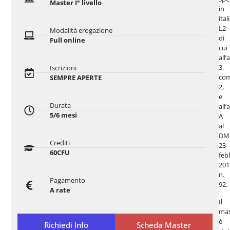
Master I° livello
in
ital
L2
Modalità erogazione
di
Full online
cui
all’
3,
Iscrizioni
co
SEMPRE APERTE
2,
e
Durata
all’
5/6 mesi
A
al
DM
Crediti
23
60CFU
feb
201
n.
Pagamento
92.
A rate
Il
mas
è
Richiedi Info
Scheda Master