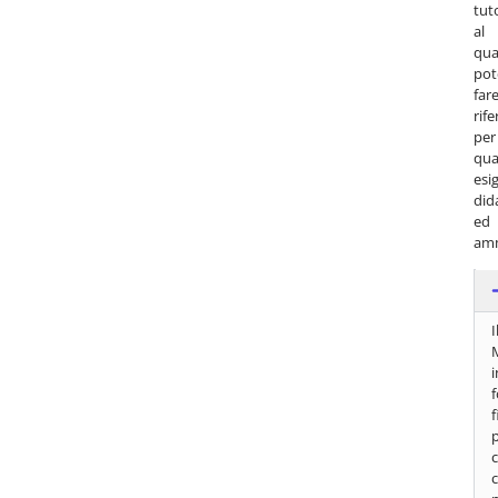
tut
al
qua
pot
far
rif
per
qua
esi
did
ed
amm
I
f
p