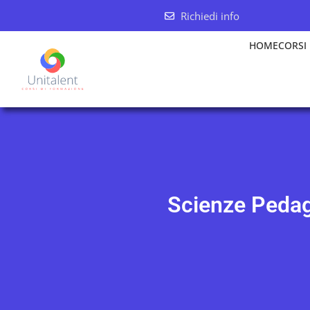
Richiedi info
HOME
CORSI
Scienze Pedag