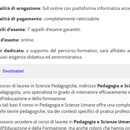
lità di erogazione
: full online con piattaforma informatica acce
lità di pagamento
: completamente rateizzabile.
lli d’esame
: 7 appelli d’esame garantiti.
 d’esame
: online.
r dedicato
: a supporto del percorso formativo, sarà affidato a
iasi esigenza didattica ed amministrativa.
Destinatari
l corso di laurea in Scienze Pedagogiche, indirizzo
Pedagogia e S
dagogista, uno specialista in grado di intervenire efficacemente in 
ell’educazione e della formazione.
u tali basi il corso in Pedagogia e Scienze Umane offre una comp
lle teorie pedagogiche, sia dei contesti specifici di pratica profess
ossono accedere al corso di laurea in
Pedagogia e Scienze Uma
ell’Educazione e della Formazione, ma anche coloro che hanno cons