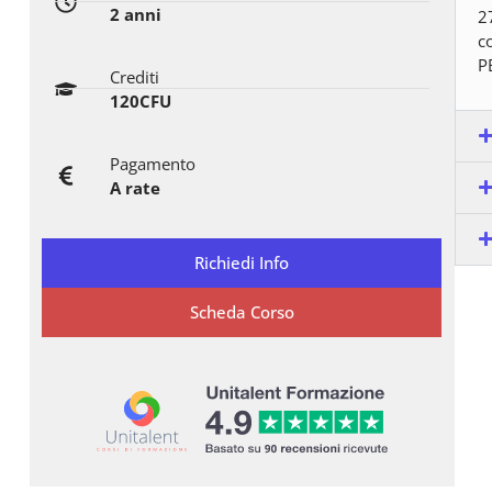
2 anni
2
c
P
Crediti
120CFU
Pagamento
A rate
Richiedi Info
Scheda Corso