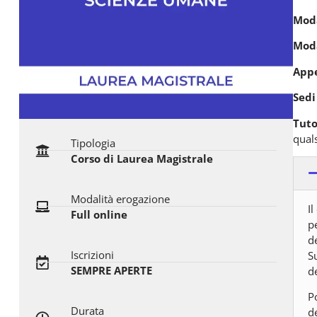
Moda
Moda
Appe
Sedi
Tuto
quals
Tipologia
Corso di Laurea Magistrale
Modalità erogazione
I
Full online
pe
d
Iscrizioni
S
SEMPRE APERTE
de
P
Durata
d