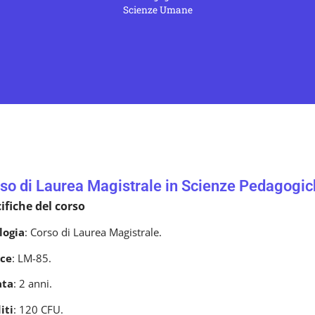
Scienze Umane
so di Laurea Magistrale in Scienze Pedagogic
ifiche del corso
logia
: Corso di Laurea Magistrale.
ce
: LM-85.
ata
: 2 anni.
iti
: 120 CFU.