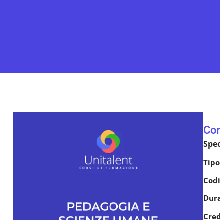
Cor
Spec
Tipo
Codi
Dur
Cred