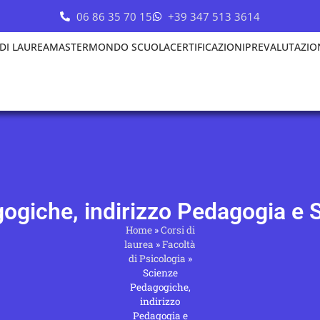
06 86 35 70 15
+39 347 513 3614
 DI LAUREA
MASTER
MONDO SCUOLA
CERTIFICAZIONI
PREVALUTAZIO
ogiche, indirizzo Pedagogia e
Home
»
Corsi di
laurea
»
Facoltà
di Psicologia
»
Scienze
Pedagogiche,
indirizzo
Pedagogia e