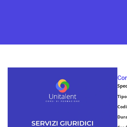
Cor
Spec
Tipo
Codi
Dur