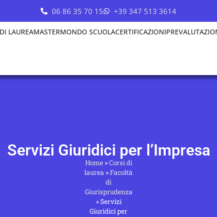
06 86 35 70 15
+39 347 513 3614
 DI LAUREA
MASTER
MONDO SCUOLA
CERTIFICAZIONI
PREVALUTAZIO
Servizi Giuridici per l’Impresa
Home
»
Corsi di
laurea
»
Facoltà
di
Giurisprudenza
»
Servizi
Giuridici per