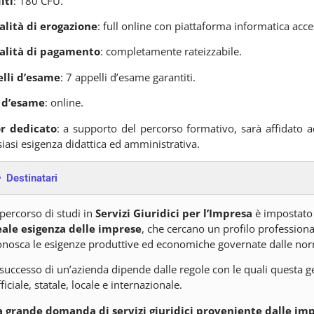
iti
: 180 CFU.
lità di erogazione
: full online con piattaforma informatica acce
lità di pagamento
: completamente rateizzabile.
lli d’esame
: 7 appelli d’esame garantiti.
 d’esame
: online.
r dedicato
: a supporto del percorso formativo, sarà affidato a
iasi esigenza didattica ed amministrativa.
Destinatari
 percorso di studi in
Servizi Giuridici per l’Impresa
è impostato 
eale esigenza delle imprese
, che cercano un profilo profession
onosca le esigenze produttive ed economiche governate dalle nor
l successo di un’azienda dipende dalle regole con le quali questa ge
ficiale, statale, locale e internazionale.
a grande domanda di servizi giuridici proveniente dalle im