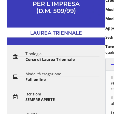
Cred
Moda
Moda
Appe
Sedi
Tuto
quals
Tipologia
Corso di Laurea Triennale
Modalità erogazione
Il
Full online
r
c
Iscrizioni
I
SEMPRE APERTE
uf
L