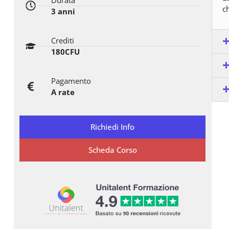
Durata
ch
3 anni
Crediti
180CFU
Pagamento
A rate
Richiedi Info
Scheda Corso